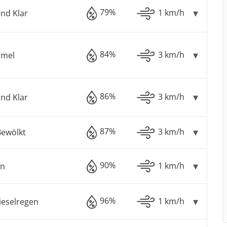
79%
1 km/h
nd Klar
84%
3 km/h
mmel
86%
3 km/h
nd Klar
87%
3 km/h
Bewölkt
90%
1 km/h
en
96%
1 km/h
ieselregen