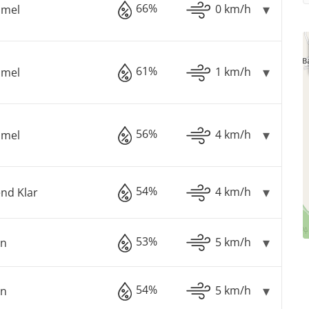
66%
0 km/h
mmel
61%
1 km/h
mmel
56%
4 km/h
mmel
54%
4 km/h
nd Klar
53%
5 km/h
en
54%
5 km/h
en