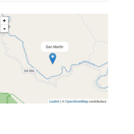
+
-
San Martín
Leaflet
| ©
OpenStreetMap
contributors