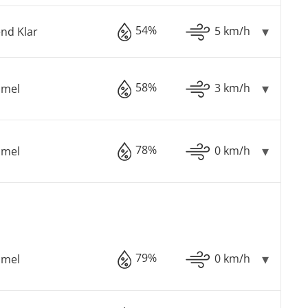
54%
5 km/h
nd Klar
58%
3 km/h
mmel
78%
0 km/h
mmel
79%
0 km/h
mmel