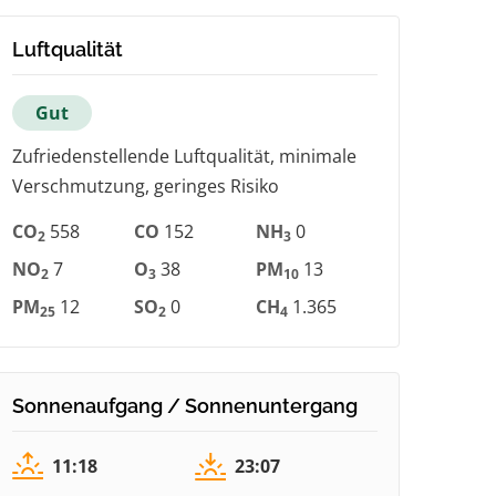
Luftqualität
Gut
Zufriedenstellende Luftqualität, minimale
Verschmutzung, geringes Risiko
CO
558
CO
152
NH
0
2
3
NO
7
O
38
PM
13
2
3
10
PM
12
SO
0
CH
1.365
25
2
4
Sonnenaufgang / Sonnenuntergang
11:18
23:07