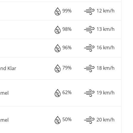
99%
12 km/h
98%
13 km/h
96%
16 km/h
79%
18 km/h
nd Klar
62%
19 km/h
mmel
50%
20 km/h
mmel