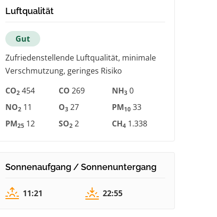
Luftqualität
Gut
Zufriedenstellende Luftqualität, minimale
Verschmutzung, geringes Risiko
CO
454
CO
269
NH
0
2
3
NO
11
O
27
PM
33
2
3
10
PM
12
SO
2
CH
1.338
25
2
4
Sonnenaufgang / Sonnenuntergang
11:21
22:55