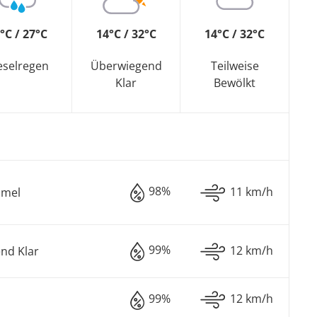
°C / 27°C
14°C / 32°C
14°C / 32°C
eselregen
Überwiegend
Teilweise
Klar
Bewölkt
98%
11 km/h
mmel
99%
12 km/h
nd Klar
99%
12 km/h