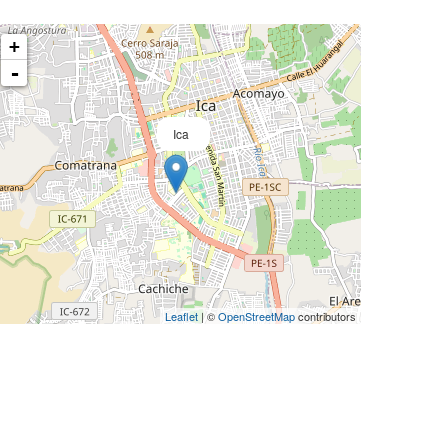
+
-
Ica
Leaflet
| ©
OpenStreetMap
contributors