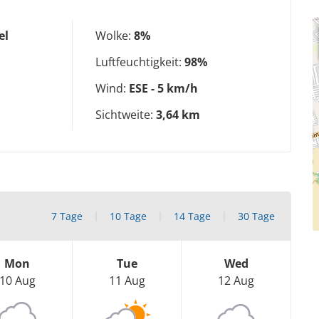
el
Wolke:
8%
Luftfeuchtigkeit:
98%
Wind:
ESE - 5 km/h
Sichtweite:
3,64 km
7 Tage
10 Tage
14 Tage
30 Tage
Mon
Tue
Wed
10 Aug
11 Aug
12 Aug