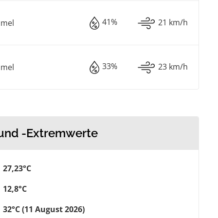
41%
21 km/h
mmel
33%
23 km/h
mmel
 und -Extremwerte
27,23°C
12,8°C
32°C (11 August 2026)