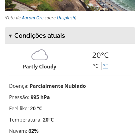
(Foto de
Aarom Ore
sobre
Unsplash
)
Condições atuais
20°C
°C
°F
Partly Cloudy
Doença:
Parcialmente Nublado
Pressão:
995 hPa
Feel like:
20 °C
Temperatura:
20°C
Nuvem:
62%