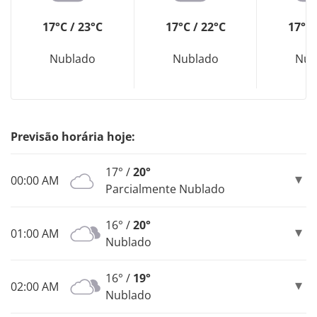
17°C / 23°C
17°C / 22°C
17°C 
Nublado
Nublado
Nub
Previsão horária hoje:
17° /
20°
00:00 AM
Parcialmente Nublado
16° /
20°
01:00 AM
Nublado
16° /
19°
02:00 AM
Nublado