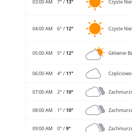
03:00 AM
7° /
13°
Czyste Ni
04:00 AM
6° /
12°
Czyste Ni
05:00 AM
5° /
12°
Głównie B
06:00 AM
4° /
11°
Częściow
07:00 AM
2° /
10°
Zachmurz
08:00 AM
1° /
10°
Zachmurz
09:00 AM
0° /
9°
Zachmurz