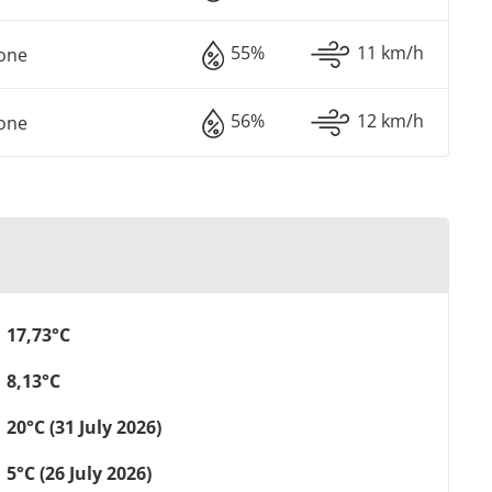
55%
11 km/h
one
56%
12 km/h
one
17,73°C
8,13°C
20°C (31 July 2026)
5°C (26 July 2026)