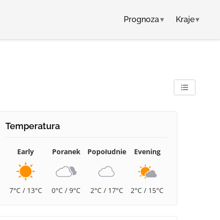
Prognoza
▾
Kraje
▾
Temperatura
Early
Poranek
Popołudnie
Evening
7°C / 13°C
0°C / 9°C
2°C / 17°C
2°C / 15°C