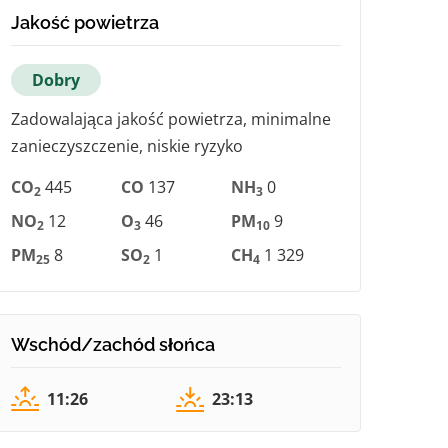
Jakość powietrza
Dobry
Zadowalająca jakość powietrza, minimalne
zanieczyszczenie, niskie ryzyko
CO
445
CO
137
NH
0
2
3
NO
12
O
46
PM
9
2
3
10
PM
8
SO
1
CH
1 329
25
2
4
Wschód/zachód słońca
11:26
23:13