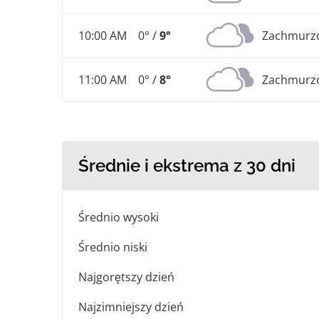
10:00 AM
0° /
9°
Zachmurz
11:00 AM
0° /
8°
Zachmurz
Średnie i ekstrema z 30 dni
Średnio wysoki
Średnio niski
Najgorętszy dzień
Najzimniejszy dzień