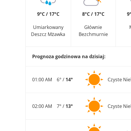
9°C / 17°C
8°C / 17°C
9
Umiarkowany
Głównie
Deszcz Mżawka
Bezchmurnie
Prognoza godzinowa na dzisiaj:
01:00 AM
6° /
14°
Czyste Ni
02:00 AM
7° /
13°
Czyste Ni