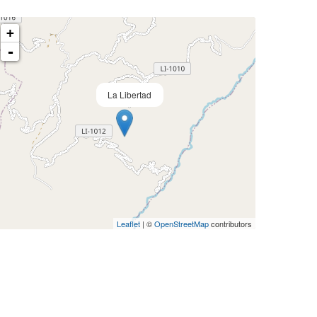
+
-
La Libertad
Leaflet
| ©
OpenStreetMap
contributors