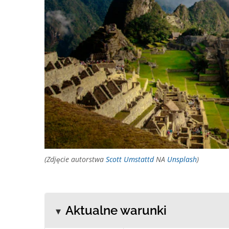
(Zdjęcie autorstwa
Scott Umstattd
NA
Unsplash
)
Aktualne warunki