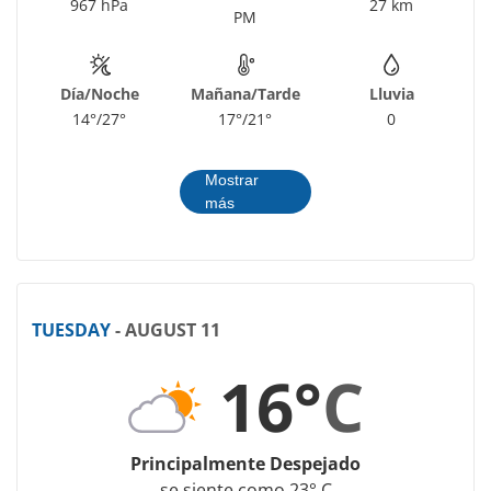
967 hPa
27 km
PM
Día/Noche
Mañana/Tarde
Lluvia
14°/27°
17°/21°
0
Mostrar
más
TUESDAY
- AUGUST 11
16°
C
Principalmente Despejado
se siente como 23° C