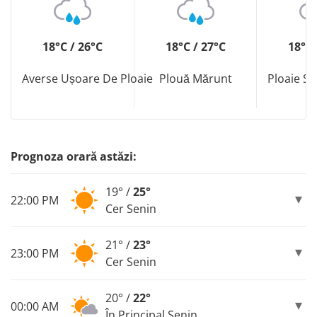
18°C / 26°C
18°C / 27°C
18°C 
Averse Ușoare De Ploaie
Plouă Mărunt
Ploaie S
Prognoza orară astăzi:
19° /
25°
22:00 PM
Cer Senin
21° /
23°
23:00 PM
Cer Senin
20° /
22°
00:00 AM
În Principal Senin