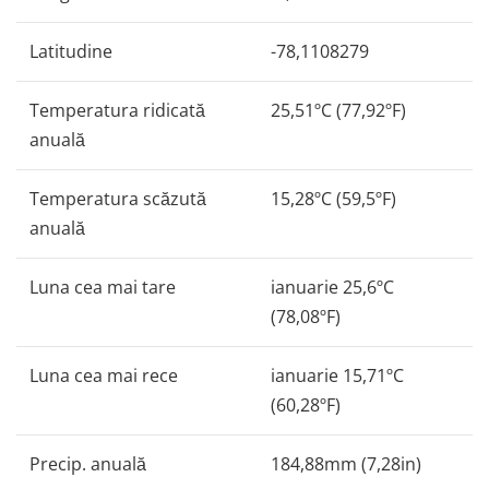
Latitudine
-78,1108279
Temperatura ridicată
25,51ºC (77,92ºF)
anuală
Temperatura scăzută
15,28ºC (59,5ºF)
anuală
Luna cea mai tare
ianuarie 25,6ºC
(78,08ºF)
Luna cea mai rece
ianuarie 15,71ºC
(60,28ºF)
Precip. anuală
184,88mm (7,28in)