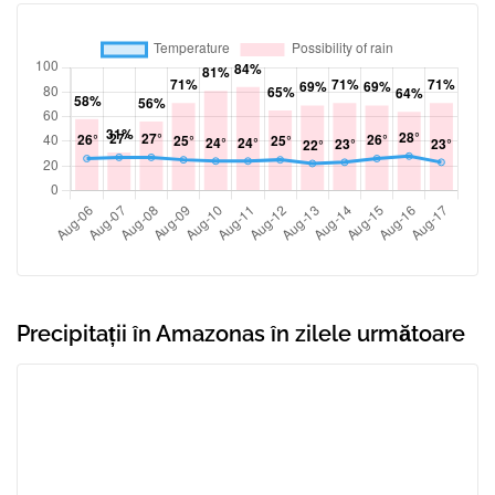
Precipitații în Amazonas în zilele următoare