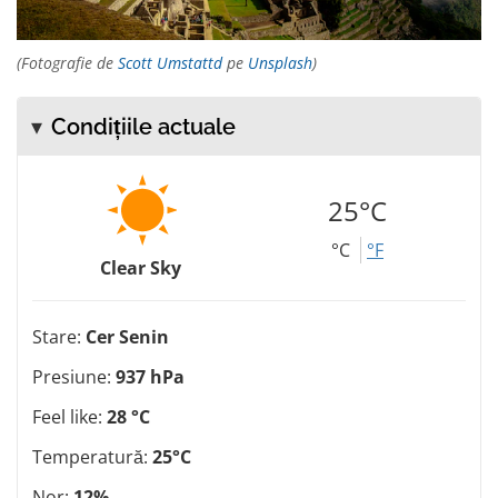
(Fotografie de
Scott Umstattd
pe
Unsplash
)
Condițiile actuale
25°C
°C
°F
Clear Sky
Stare:
Cer Senin
Presiune:
937 hPa
Feel like:
28 °C
Temperatură:
25°C
Nor:
12%