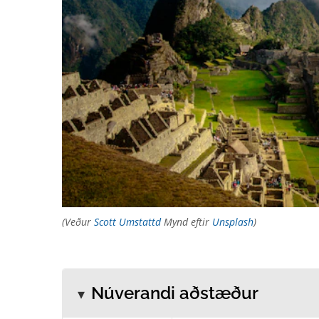
(Veður
Scott Umstattd
Mynd eftir
Unsplash
)
Núverandi aðstæður