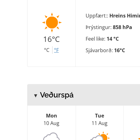
Uppfært::
Hreins Him
Þrýstingur:
858 hPa
16°C
Feel like:
14 °C
°C
°F
Sjávarborð:
16°C
Veðurspá
Mon
Tue
10 Aug
11 Aug