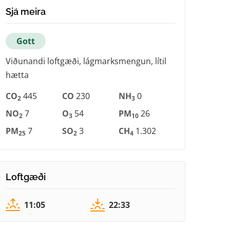
Sjá meira
Gott
Viðunandi loftgæði, lágmarksmengun, lítil
hætta
CO
445
CO
230
NH
0
2
3
NO
7
O
54
PM
26
2
3
10
PM
7
SO
3
CH
1.302
25
2
4
Loftgæði
11:05
22:33