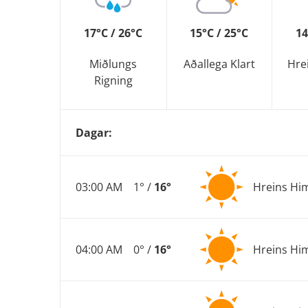
17°C / 26°C
15°C / 25°C
14
Miðlungs
Aðallega Klart
Hre
Rigning
Dagar:
03:00 AM
1° /
16°
Hreins Hi
04:00 AM
0° /
16°
Hreins Hi