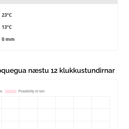
23°C
13°C
0 mm
 Moquegua næstu 12 klukkustundirnar