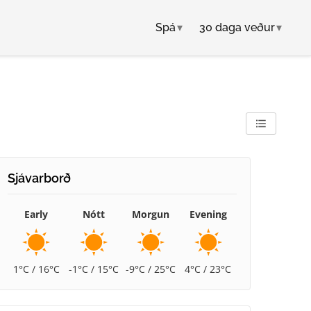
Spá
▾
30 daga veður
▾
Sjávarborð
Early
Nótt
Morgun
Evening
1°C / 16°C
-1°C / 15°C
-9°C / 25°C
4°C / 23°C