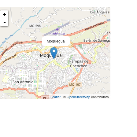
+
-
Moquegua
Leaflet
| ©
OpenStreetMap
contributors