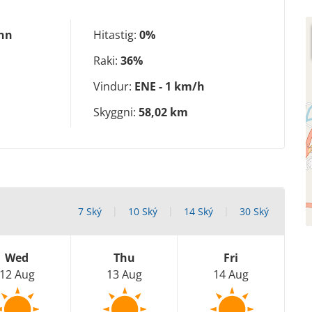
inn
Hitastig:
0%
Raki:
36%
Vindur:
ENE - 1 km/h
Skyggni:
58,02 km
7 Ský
10 Ský
14 Ský
30 Ský
Wed
Thu
Fri
12 Aug
13 Aug
14 Aug