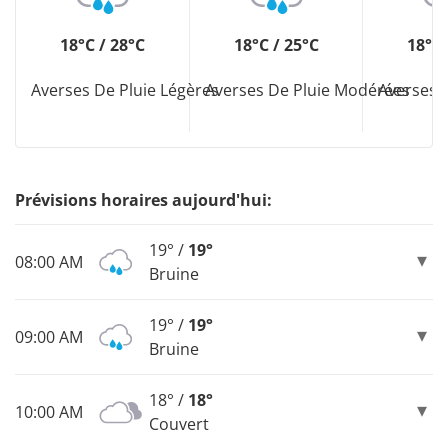
18°C / 28°C
18°C / 25°C
18°C 
Averses De Pluie Légères
Averses De Pluie Modérées
Averses 
Prévisions horaires aujourd'hui:
19° /
19°
08:00 AM
Bruine
19° /
19°
09:00 AM
Bruine
18° /
18°
10:00 AM
Couvert