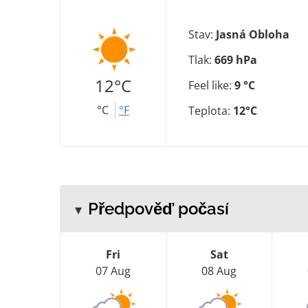
Stav:
Jasná Obloha
Tlak:
669 hPa
12°C
Feel like:
9 °C
°C
°F
Teplota:
12°C
Předpověď počasí
Fri
Sat
07 Aug
08 Aug