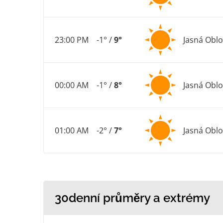
23:00 PM
-1° /
9°
Jasná Obl
00:00 AM
-1° /
8°
Jasná Obl
01:00 AM
-2° /
7°
Jasná Obl
30denní průměry a extrémy