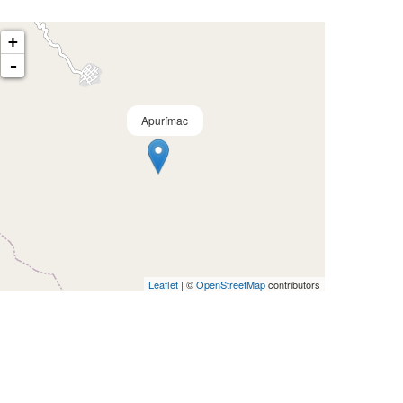
+
-
Apurímac
Leaflet
| ©
OpenStreetMap
contributors