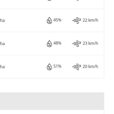
45%
22 km/h
oha
48%
23 km/h
oha
51%
20 km/h
oha