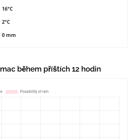
16°C
2°C
0 mm
ímac během příštích 12 hodin