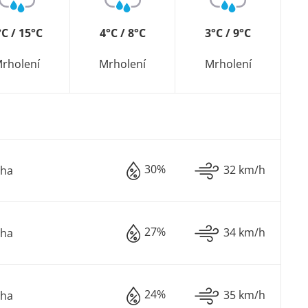
°C / 15°C
4°C / 8°C
3°C / 9°C
rholení
Mrholení
Mrholení
30%
32 km/h
oha
27%
34 km/h
oha
24%
35 km/h
oha