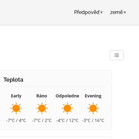
Předpověď
▾
země
▾
Teplota
Early
Ráno
Odpoledne
Evening
-7°C / 4°C
-7°C / 2°C
-4°C / 12°C
-3°C / 16°C