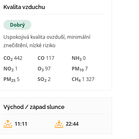
Kvalita vzduchu
Dobrý
Uspokojivá kvalita ovzduší, minimální
znečištění, nízké riziko
CO
442
CO
117
NH
0
2
3
NO
1
O
97
PM
7
2
3
10
PM
5
SO
2
CH
1 327
25
2
4
Východ / západ slunce
11:11
22:44