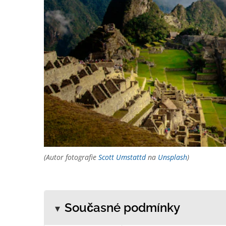
(Autor fotografie
Scott Umstattd
na
Unsplash
)
Současné podmínky