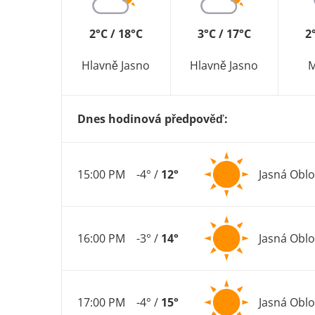
2°C / 18°C
3°C / 17°C
2
Hlavně Jasno
Hlavně Jasno
M
Dnes hodinová předpověď:
15:00 PM
-4° /
12°
Jasná Obl
16:00 PM
-3° /
14°
Jasná Obl
17:00 PM
-4° /
15°
Jasná Obl