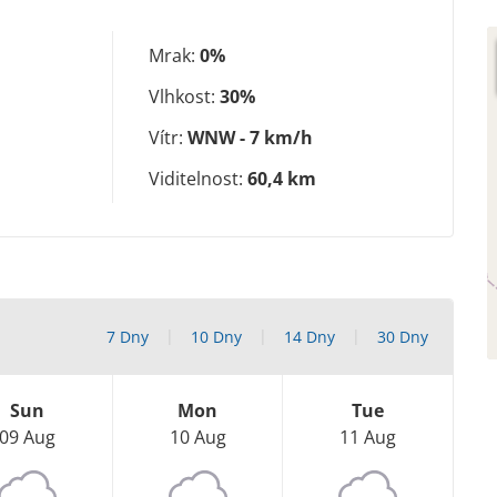
Mrak:
0%
Vlhkost:
30%
Vítr:
WNW - 7 km/h
Viditelnost:
60,4 km
7 Dny
10 Dny
14 Dny
30 Dny
Sun
Mon
Tue
09 Aug
10 Aug
11 Aug